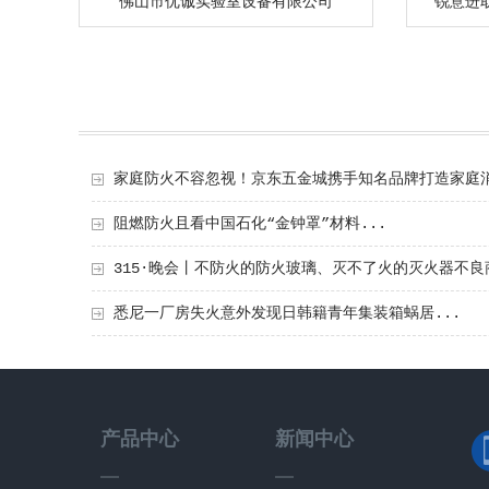
佛山市优诚实验室设备有限公司
锐意进
家庭防火不容忽视！京东五金城携手知名品牌打造家庭消
阻燃防火且看中国石化“金钟罩”材料...
315·晚会丨不防火的防火玻璃、灭不了火的灭火器不
不顾...
悉尼一厂房失火意外发现日韩籍青年集装箱蜗居...
产品中心
新闻中心