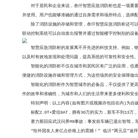
对于居民和企业来说，叁仟智慧应急消防柜也是一项重要的
并使用。用户也能够准确的通过自身需求和场所特点，选择
除了消防设施的存储和管理，叁仟智慧应急消防柜还可以与
联动控制系统可以自动发出报警并通过智能楼宇控制别的设
智慧应急消防柜的发展离不开先进的科技支持。例如，物联
以及时有效地发现和处理问题，提高系统的可靠性和安全性
智能化的消防柜不仅在城市和居民区有广泛的应用，也逐渐
便捷的消防设施存储和管理方式，为这些场所的安全保障做
智能化的消防柜作为智慧城市的必备品，不仅提供了更高效
作的效率和准确性，为城市和人们的生活带来更多便利和安
特别声明：以上内容(如有图片或视频亦包括在内)为自媒
标配2.0T+爱信8AT，拥有30万的实力，新车不到13万
赛力斯回应武汉问界M9事故：事发前车辆已退出智驾，车
“给外国友人来亿点价格上的震撼！” 临沂“两元店”迪拜