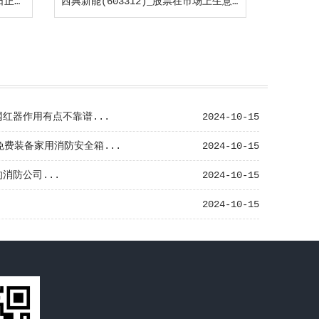
《液化石油气钢瓶》新国标10月1日正式施行！防止液化气瓶事端这些要紧记！
西典新能(603312)_股票在市场上生意的金额_行情_走势图—东方财富网
红器作用有点不靠谱...
2024-10-15
免费装备家用消防安全箱...
2024-10-15
消防公司...
2024-10-15
2024-10-15