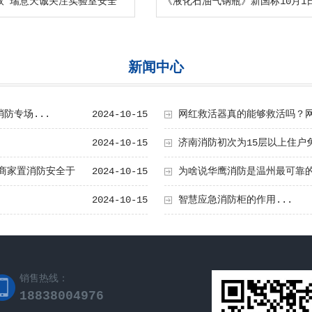
取 瑞意天诚关注实验室安全
新闻中心
防专场...
2024-10-15
网红救活器真的能够救活吗？网
2024-10-15
济南消防初次为15层以上住户
良商家置消防安全于
2024-10-15
为啥说华鹰消防是温州最可靠的
2024-10-15
智慧应急消防柜的作用...
销售热线：
18838004976