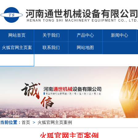
网站首页
关于我们
产品中心
新闻中心
火狐官网主页案
联系我们
网站地图
例
当前位置：
首页
>
火狐官网主页案例
火狐官网主页案例