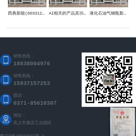
西典新能(603312)_股票在市场上生意的金额_行情_走势图—东方财富网
AI相关的产品其功能和应用场景
液化石油气钢瓶新国标施行 清晰五方面安全规范
销售热线：
18838004976
销售热线：
15937157253
固话：
0371-85610307
地址：
巩义市康店工业园区
豫ICP备18033947号-1