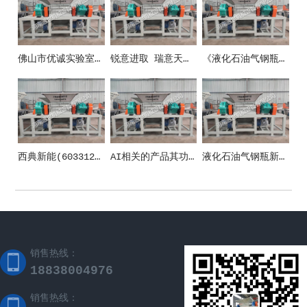
佛山市优诚实验室设备有限公司
锐意进取 瑞意天诚关注实验室安全
《液化石油气钢瓶》新国标10月1日正式施行！防止液化气瓶事端这些要紧记！
西典新能(603312)_股票在市场上生意的金额_行情_走势图—东方财富网
AI相关的产品其功能和应用场景
液化石油气钢瓶新国标施行 清晰五方面安全规范
销售热线：
18838004976
销售热线：