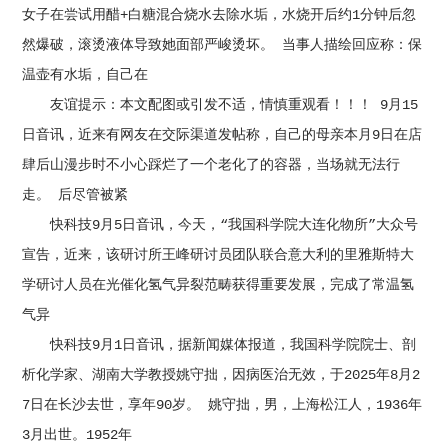
女子在尝试用醋+白糖混合烧水去除水垢，水烧开后约1分钟后忽
然爆破，滚烫液体导致她面部严峻烫坏。 当事人描绘回应称：保
温壶有水垢，自己在
友谊提示：本文配图或引发不适，情慎重观看！！！ 9月15
日音讯，近来有网友在交际渠道发帖称，自己的母亲本月9日在店
肆后山漫步时不小心踩烂了一个老化了的容器，当场就无法行
走。 后尽管被紧
快科技9月5日音讯，今天，“我国科学院大连化物所”大众号
宣告，近来，该研讨所王峰研讨员团队联合意大利的里雅斯特大
学研讨人员在光催化氢气异裂范畴获得重要发展，完成了常温氢
气异
快科技9月1日音讯，据新闻媒体报道，我国科学院院士、剖
析化学家、湖南大学教授姚守拙，因病医治无效，于2025年8月2
7日在长沙去世，享年90岁。 姚守拙，男，上海松江人，1936年
3月出世。1952年