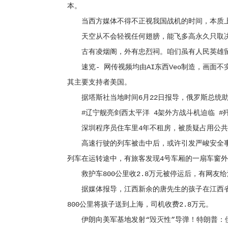
本。
当西方媒体不得不正视我国战机的时间，本质上是
天空从不会轻视任何翅膀，能飞多高永久只取决
古有凌烟阁，外有忠烈祠。咱们虽有人民英雄留
速览- 网传视频均由AI东西Veo制造，画面不
其主要支持者美国。
据塔斯社当地时间6月22日报导，俄罗斯总统助理
#辽宁舰亮剑西太平洋 4架外方战斗机迫临 #歼
深圳程序员住车里4年不租房，被质疑占用公共资
高速行驶的列车被击中后，或许引发严峻安全事故
列车在运转途中，有旅客发现4号车厢的一扇车窗
救护车800公里收2.8万元被停运后，有网友给
据媒体报导，江西新余的唐先生的孩子在江西省
800公里将孩子送到上海，司机收费2.8万元。
伊朗向美军基地发射“毁灭性”导弹！特朗普：伊