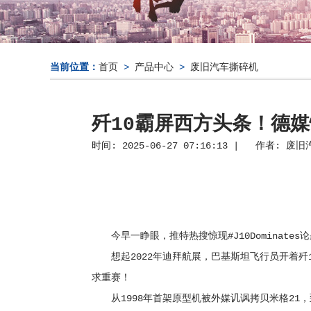
当前位置：
首页
>
产品中心
>
废旧汽车撕碎机
歼10霸屏西方头条！德
时间: 2025-06-27 07:16:13 | 作者:
废旧
今早一睁眼，推特热搜惊现#J10Dominate
想起2022年迪拜航展，巴基斯坦飞行员开着歼1
求重赛！
从1998年首架原型机被外媒讥讽拷贝米格21，