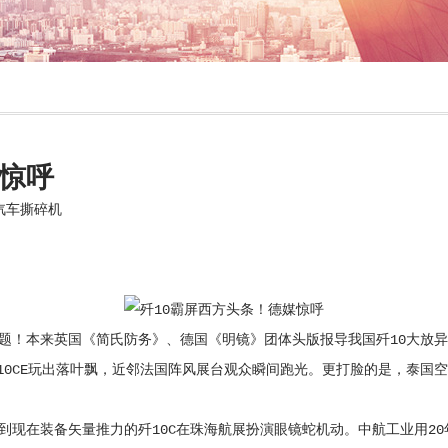
媒惊呼
汽车撕碎机
s论题！本来英国《简氏防务》、德国《明镜》团体头版报导我国歼10大放异
0CE玩出落叶飘，近邻法国阵风展台观众瞬间跑光。更打脸的是，泰国空
到现在装备矢量推力的歼10C在珠海航展扮演眼镜蛇机动。中航工业用2