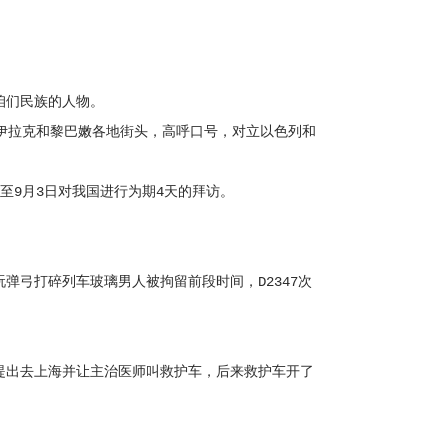
咱们民族的人物。
、伊拉克和黎巴嫩各地街头，高呼口号，对立以色列和
至9月3日对我国进行为期4天的拜访。
弓打碎列车玻璃男人被拘留前段时间，D2347次
出去上海并让主治医师叫救护车，后来救护车开了