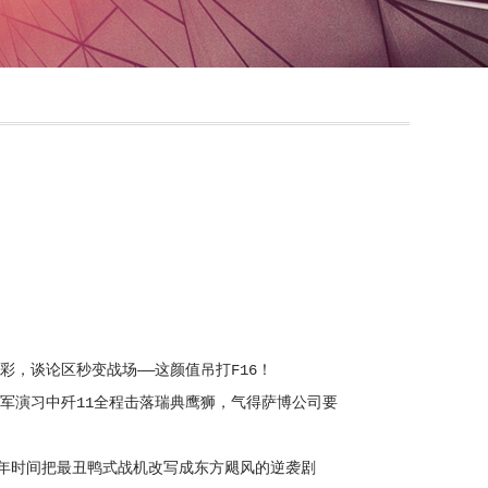
彩，谈论区秒变战场——这颜值吊打F16！
军演习中歼11全程击落瑞典鹰狮，气得萨博公司要
0年时间把最丑鸭式战机改写成东方飓风的逆袭剧