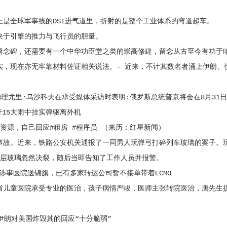
全球军事线的DSI进气道里，折射的是整个工业体系的弯道超车。
于引擎的推力与飞行员的胆量。
念碑，还需要有一个中华功臣堂之类的崇高修建，留念从古至今有功于
实，现在亦无牢靠材料佐证相关说法。- 近来，不计其数名者涌上伊朗
尤里·乌沙科夫在承受媒体采访时表明:俄罗斯总统普京将会在8月31日
15大雨中挂实弹驱离外机
源，自己回应#租房 #程序员 （来历：红星新闻）
。近来，铁路公安机关通报了一同男人玩弹弓打碎列车玻璃的案子。玩弹
外层玻璃忽然决裂，随后当即告知了工作人员并报警。
涉事医院送锦旗，已有多家转运公司暂不接单带着ECMO
儿童医院承受专业的医治，孩子病情严峻，医师主张转院医治，唐先生提
朗对美国炸毁其的回应“十分脆弱”