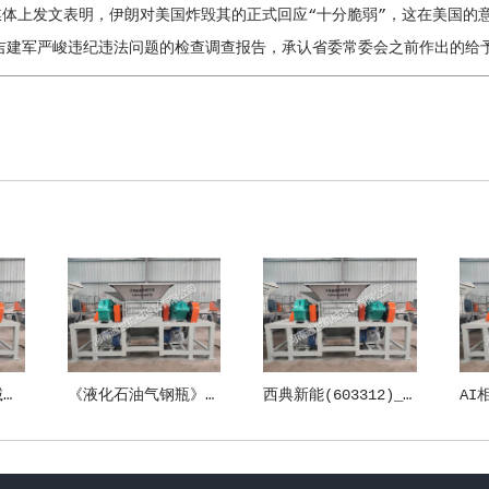
体上发文表明，伊朗对美国炸毁其的正式回应“十分脆弱”，这在美国的
建军严峻违纪违法问题的检查调查报告，承认省委常委会之前作出的给予
锐意进取 瑞意天诚关注实验室安全
《液化石油气钢瓶》新国标10月1日正式施行！防止液化气瓶事端这些要紧记！
西典新能(603312)_股票在市场上生意的金额_行情_走势图—东方财富网