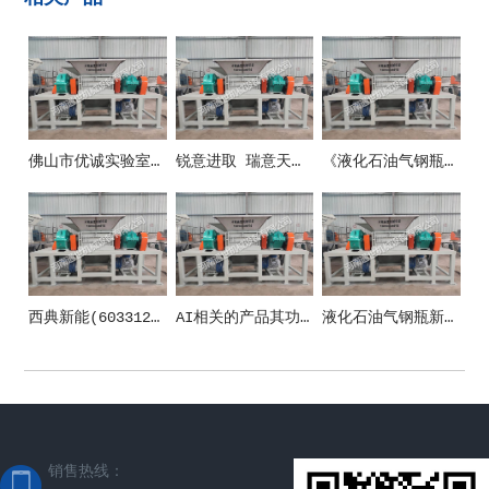
佛山市优诚实验室设备有限公司
锐意进取 瑞意天诚关注实验室安全
《液化石油气钢瓶》新国标10月1日正式施行！防止液化气瓶事端这些要紧记！
西典新能(603312)_股票在市场上生意的金额_行情_走势图—东方财富网
AI相关的产品其功能和应用场景
液化石油气钢瓶新国标施行 清晰五方面安全规范
销售热线：