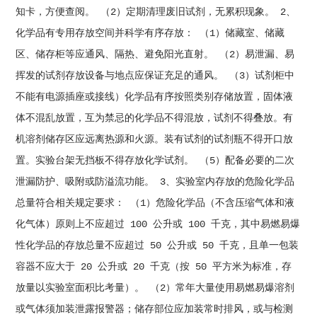
知卡，方便查阅。 （2）定期清理废旧试剂，无累积现象。 2、
化学品有专用存放空间并科学有序存放： （1）储藏室、储藏
区、储存柜等应通风、隔热、避免阳光直射。 （2）易泄漏、易
挥发的试剂存放设备与地点应保证充足的通风。 （3）试剂柜中
不能有电源插座或接线）化学品有序按照类别存储放置，固体液
体不混乱放置，互为禁忌的化学品不得混放，试剂不得叠放。有
机溶剂储存区应远离热源和火源。装有试剂的试剂瓶不得开口放
置。实验台架无挡板不得存放化学试剂。 （5）配备必要的二次
泄漏防护、吸附或防溢流功能。 3、实验室内存放的危险化学品
总量符合相关规定要求： （1）危险化学品（不含压缩气体和液
化气体）原则上不应超过 100 公升或 100 千克，其中易燃易爆
性化学品的存放总量不应超过 50 公升或 50 千克，且单一包装
容器不应大于 20 公升或 20 千克（按 50 平方米为标准，存
放量以实验室面积比考量）。 （2）常年大量使用易燃易爆溶剂
或气体须加装泄露报警器；储存部位应加装常时排风，或与检测