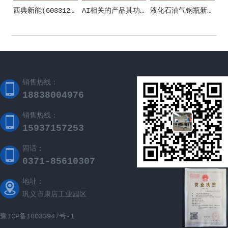
西典新能(603312)_股票在市场上生意的金额_行情_走势图—东方财富网
AI相关的产品其功能和应用场景
液化石油气钢瓶新国标施行 清晰五方面安全规范
销售热线：
18838004976
销售热线：
15937157253
固话：
0371-85610307
地址：
巩义市康店工业园区
豫ICP备18033947号-1