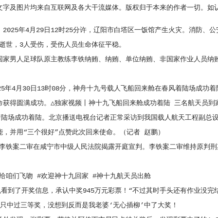
字及图片均来自互联网及各大干流媒体。版权归于本来的作者一切。如
2025年4月29日12时25分许，辽阳市白塔区一饭馆产生火灾。消防
人逝世，3人受伤，受伤人员生命体征平稳。
国国家男人足球队原主教练李铁纳贿、纳贿、单位纳贿、非国家作业人员纳
年4月30日13时08分，神舟十九号载人飞船回来舱在春风着陆场成功
命获得圆满成功。△独家视频丨神十九飞船回来舱成功着陆 三名航天员到
陆场成功着陆。北京播送电视台记者正常采访到我国载人航天工程副总设
，并用“三个很好”点赞此次回来使命。（记者 赵鹏）
李铁案二审在咸宁市中级人民法院揭露开庭宣判。李铁案二审维持原判刑期
给咱们飞吻 #欢迎神十九回家 #神十九航天员出舱
看到了开奖信息，承认中奖945万元彩票！“不过其时手头还有作业没完
只中过三等奖，没想到反而是我老婆‘无心插柳’中了大奖！