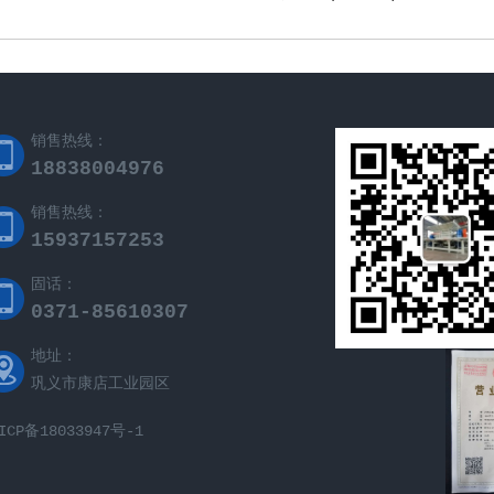
销售热线：
18838004976
销售热线：
15937157253
固话：
0371-85610307
地址：
巩义市康店工业园区
ICP备18033947号-1