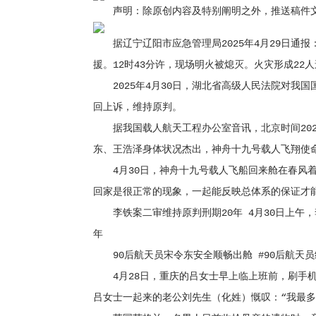
声明：除原创内容及特别阐明之外，推送稿件文
据辽宁辽阳市应急管理局2025年4月29日通报：
援。12时43分许，现场明火被熄灭。火灾形成22
2025年4月30日，湖北省高级人民法院对我
回上诉，维持原判。
据我国载人航天工程办公室音讯，北京时间2025
东、王浩泽身体状况杰出，神舟十九号载人飞翔使
4月30日，神舟十九号载人飞船回来舱在春风着
回家是很正常的现象，一起能反映总体系的保证才能
李铁案二审维持原判刑期20年 4月30日上午，
年
90后航天员宋令东安全顺畅出舱 #90后航天员
4月28日，重庆的吕女士早上临上班前，刷手机
吕女士一起来的老公刘先生（化姓）慨叹：“我最多