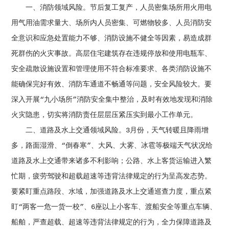
一、消防领域风险。节后复工复产，人员密集场所用火用电
用气用油需求量大、场所内人员密集、可燃物较多、人员消防安
全意识和应急处置能力不够、消防设施不健全等因素，易造成群
死群伤的火灾事故。高层住宅建筑存在违规停放和使用电瓶车、
安全疏散设施设置和管理使用不符合标准要求、各类消防设施不
能确保完好有效、消防车通道不畅通等问题，安全风险较大。要
深入开展“九小场所”消防安全集中整治，及时有效地发现和消除
火灾隐患，切实将消防责任层层压紧压实到最小工作单元。
二、道路及水上交通领域风险。3月份，天气转暖且降雨增
多，路面湿滑、“倒春寒”、大风、大雾、冰雹等极端天气状况给
道路及水上交通带来诸多不利影响；公路、水上客货运输进入繁
忙期，疲劳驾驶和超载超速等违背法律规定的行为呈高发态势。
要紧盯重点路段、水域，加强道路及水上交通巡查力度，重点紧
盯“两客一危一货一校”、6座以上小客车、渡船安全等重点车辆、
船舶，严查超载、超速等违背法律规定的行为，全力保障道路及