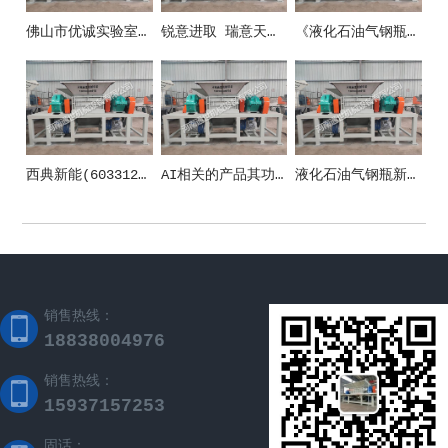
佛山市优诚实验室设备有限公司
锐意进取 瑞意天诚关注实验室安全
《液化石油气钢瓶》新国标10月1日正式施行！防止液化气瓶事端这些要紧记！
西典新能(603312)_股票在市场上生意的金额_行情_走势图—东方财富网
AI相关的产品其功能和应用场景
液化石油气钢瓶新国标施行 清晰五方面安全规范
销售热线：
18838004976
销售热线：
15937157253
固话：