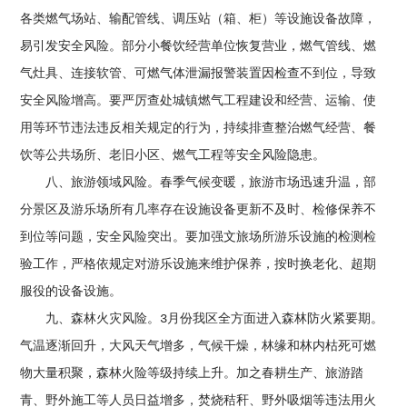
各类燃气场站、输配管线、调压站（箱、柜）等设施设备故障，
易引发安全风险。部分小餐饮经营单位恢复营业，燃气管线、燃
气灶具、连接软管、可燃气体泄漏报警装置因检查不到位，导致
安全风险增高。要严厉查处城镇燃气工程建设和经营、运输、使
用等环节违法违反相关规定的行为，持续排查整治燃气经营、餐
饮等公共场所、老旧小区、燃气工程等安全风险隐患。
八、旅游领域风险。春季气候变暖，旅游市场迅速升温，部
分景区及游乐场所有几率存在设施设备更新不及时、检修保养不
到位等问题，安全风险突出。要加强文旅场所游乐设施的检测检
验工作，严格依规定对游乐设施来维护保养，按时换老化、超期
服役的设备设施。
九、森林火灾风险。3月份我区全方面进入森林防火紧要期。
气温逐渐回升，大风天气增多，气候干燥，林缘和林内枯死可燃
物大量积聚，森林火险等级持续上升。加之春耕生产、旅游踏
青、野外施工等人员日益增多，焚烧秸秆、野外吸烟等违法用火