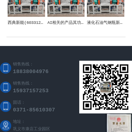
西典新能(603312)_股票在市场上生意的金额_行情_走势图—东方财富网
AI相关的产品其功能和应用场景
液化石油气钢瓶新国标施行 清晰五方面安全规范
销售热线：
18838004976
销售热线：
15937157253
固话：
0371-85610307
地址：
巩义市康店工业园区